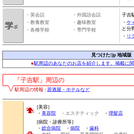
・英会話
・外国語会話
子吉
・教養教室
・趣味教室
・
ケ
と分
・各種学校
・専門学校
・
リ
見つけた!jp 地域版
●
駅周辺のあなたのお店を紹介します。掲載に
「子吉駅」周辺の
駅周辺の情報
:
居酒屋・ホテルなど
[美容]
・
美容院
・エステティック
・
理髪店
[病院・診療所等]
・
総合病院
・
病院
・
歯科