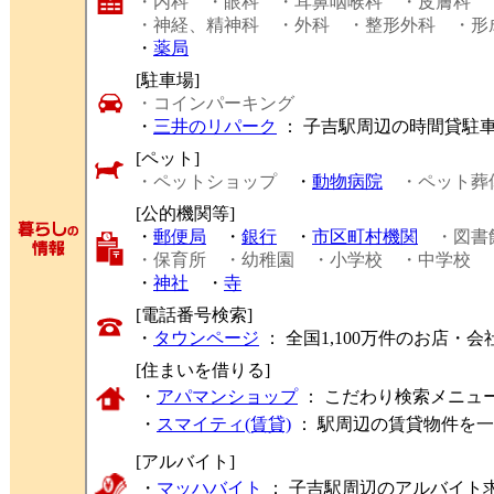
・内科
・眼科
・耳鼻咽喉科
・皮膚科
・神経、精神科
・外科
・整形外科
・形
・
薬局
[駐車場]
・コインパーキング
・
三井のリパーク
： 子吉駅周辺の時間貸駐
[ペット]
・ペットショップ
・
動物病院
・ペット葬
[公的機関等]
・
郵便局
・
銀行
・
市区町村機関
・図書
・保育所
・幼稚園
・小学校
・中学校
・
神社
・
寺
[電話番号検索]
・
タウンページ
： 全国1,100万件のお店
[住まいを借りる]
・
アパマンショップ
： こだわり検索メニュ
・
スマイティ(賃貸)
： 駅周辺の賃貸物件を
[アルバイト]
・
マッハバイト
： 子吉駅周辺のアルバイト