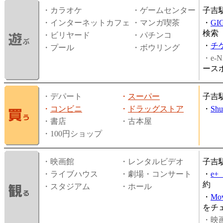
・カラオケ
・ゲームセンター
子吉
・インターネットカフェ
・マンガ喫茶
・
GI
検索
・ビリヤード
・パチンコ
・
チ
・プール
・ボウリング
・e-N
ース
・デパート
・
スーパー
子吉
・
コンビニ
・
ドラッグストア
・
Shu
・書店
・古本屋
・100円ショップ
・映画館
・レンタルビデオ
子吉
・ライブハウス
・劇場・コンサート
・
e
約
・スタジアム
・ホール
・
Mov
をチ
・映画