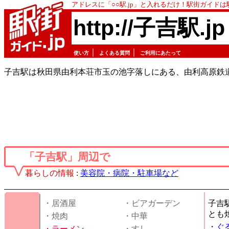
アドレスに「○○駅.jp」と入れるだけ！駅街ガイド
http://子吉駅.jp
｜
｜
使い方
よくある質問
ご利用にあたって
子吉駅は秋田県由利本荘市玉の池字落しにある、由利高原鉄
「子吉駅」周辺で
暮らしの情報
:
美容院・病院・駐車場など
・居酒屋
・ビアガーデン
子吉
とも
・焼肉
・中華
・
ぐ
・
ラーメン
・すし